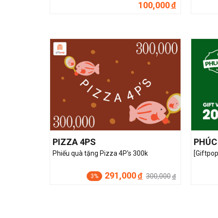
100,000
đ
PIZZA 4PS
PHÚC
Phiếu quà tặng Pizza 4P's 300k
[Giftpo
291,000
đ
300,000
3%
đ