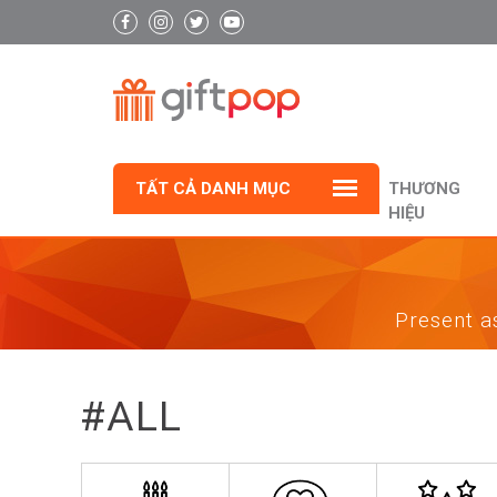
TẤT CẢ DANH MỤC
THƯƠNG
HIỆU
Present as
#ALL