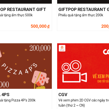
POP RESTAURANT GIFT
GIFTPOP RESTAURANT G
uà tặng ẩm thực 500k
Phiếu quà tặng ẩm thực 200k
500,000
200
đ
 4PS
CGV
uà tặng Pizza 4P's 200k
Vé xem phim 2D CGV các ngày t
tuần (thứ 2 ~ CN)