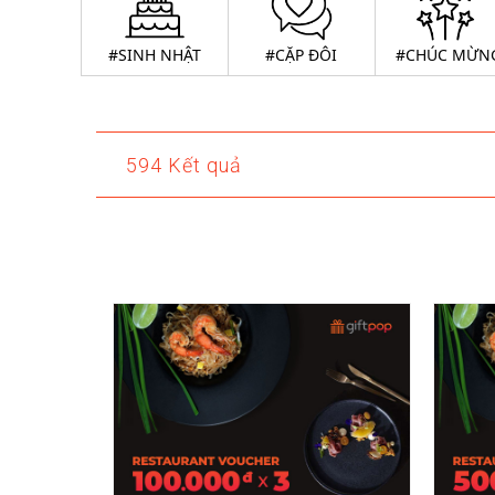
#SINH NHẬT
#CẶP ĐÔI
#CHÚC MỪN
594 Kết quả