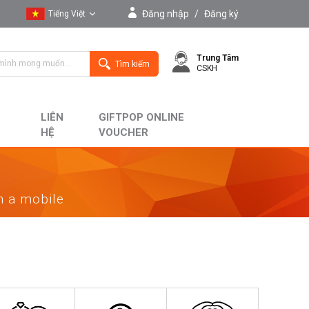
Đăng nhập
/
Đăng ký
Tiếng Việt
Tiếng Việt
Trung Tâm
English
Tìm kiếm
CSKH
LIÊN
GIFTPOP ONLINE
HỆ
VOUCHER
on a mobile