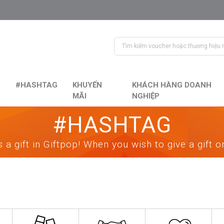
#HASHTAG
KHUYẾN
KHÁCH HÀNG DOANH
MÃI
NGHIỆP
#HASHTAG
 a gift in Giftpop! When you wish to give a gift 