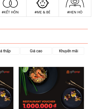
#KẾT HÔN
#MẸ & BÉ
#HẸN HÒ
iá thấp
Giá cao
Khuyến mãi