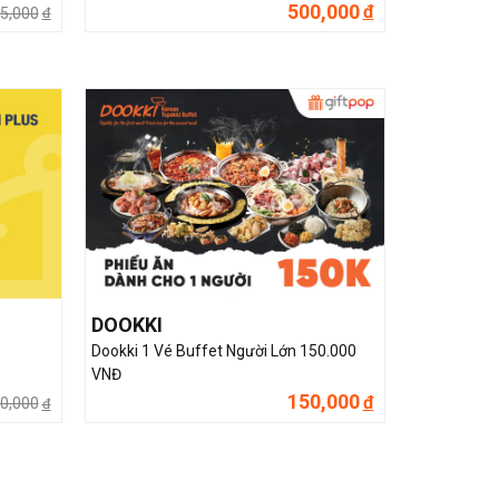
500,000
đ
5,000
đ
DOOKKI
Dookki 1 Vé Buffet Người Lớn 150.000
VNĐ
150,000
đ
0,000
đ