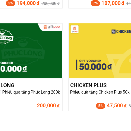
194,000
107,000
đ
đ
200,000
11
3%
7%
đ
 LONG
CHICKEN PLUS
p] Phiếu quà tặng Phúc Long 200k
Phiếu quà tặng Chicken Plus 50k
200,000
47,500
đ
đ
5
5%