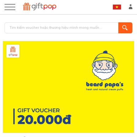
ĐĂNG NHẬP
ĐĂNG KÝ