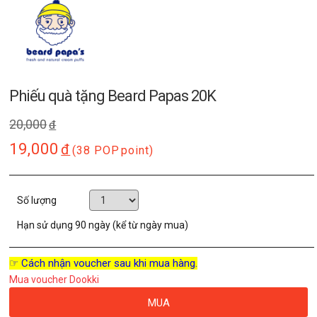
Phiếu quà tặng Beard Papas 20K
20,000
đ
19,000
đ
(38 POP
point)
Số lượng
Hạn sử dụng
90 ngày (kể từ ngày mua)
☞ Cách nhận voucher sau khi mua hàng.
Mua voucher Dookki
MUA