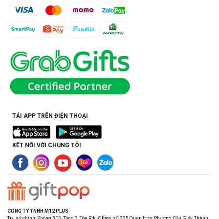
TẢI APP TRÊN ĐIỆN THOẠI
KẾT NỐI VỚI CHÚNG TÔI
CÔNG TY TNHH M12 PLUS
Trụ sở chính: Phòng 305, Tầng 3, Tòa Riki Office, số 225 Quan Hoa, Phường Cầu Giấy, Thành