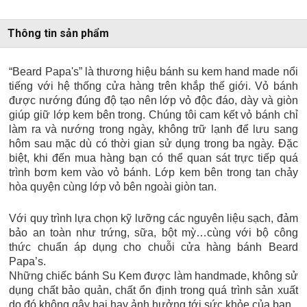
Thông tin sản phẩm
“Beard Papa's” là thương hiệu bánh su kem hand made nổi
tiếng với hệ thống cửa hàng trên khắp thế giới. Vỏ bánh
được nướng đúng độ tạo nên lớp vỏ độc đáo, dày và giòn
giúp giữ lớp kem bên trong. Chúng tôi cam kết vỏ bánh chỉ
làm ra và nướng trong ngày, không trữ lạnh để lưu sang
hôm sau mặc dù có thời gian sử dụng trong ba ngày. Đặc
biệt, khi đến mua hàng bạn có thể quan sát trực tiếp quá
trình bơm kem vào vỏ bánh. Lớp kem bên trong tan chảy
hòa quyện cùng lớp vỏ bên ngoài giòn tan.
Với quy trình lựa chọn kỹ lưỡng các nguyên liệu sạch, đảm
bảo an toàn như trứng, sữa, bột mỳ…cùng với bộ công
thức chuẩn áp dụng cho chuỗi cửa hàng bánh Beard
Papa’s.
Những chiếc bánh Su Kem được làm handmade, không sử
dụng chất bảo quản, chất ổn định trong quá trình sản xuất
do đó không gây hại hay ảnh hưởng tới sức khỏe của bạn.