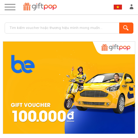
ĐĂNG NHẬP
ĐĂNG KÝ