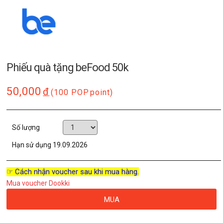
Phiếu quà tặng beFood 50k
50,000
đ
(100 POP
point)
Số lượng
Hạn sử dụng
19.09.2026
☞ Cách nhận voucher sau khi mua hàng.
Mua voucher Dookki
MUA