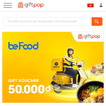
ĐĂNG NHẬP
ĐĂNG KÝ