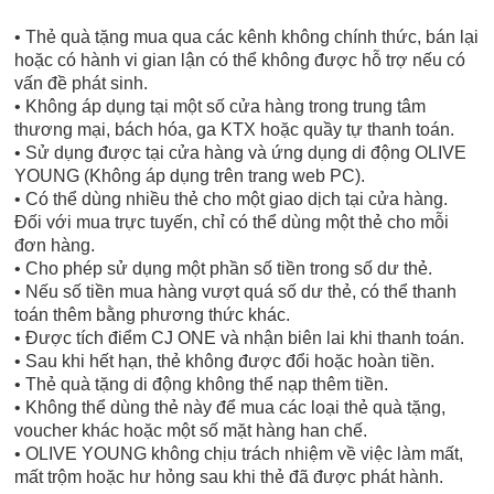
• Thẻ quà tặng mua qua các kênh không chính thức, bán lại
hoặc có hành vi gian lận có thể không được hỗ trợ nếu có
vấn đề phát sinh.
•
Không áp dụng tại một số cửa hàng trong trung tâm
thương mại, bách hóa, ga KTX hoặc quầy tự thanh toán.
• Sử dụng được tại cửa hàng và ứng dụng di động OLIVE
YOUNG (Không áp dụng trên trang web PC).
•
Có thể dùng nhiều thẻ cho một giao dịch tại cửa hàng.
Đối với mua trực tuyến, chỉ có thể dùng một thẻ cho mỗi
đơn hàng.
• Cho phép sử dụng một phần số tiền trong số dư thẻ.
• Nếu số tiền mua hàng vượt quá số dư thẻ, có thể thanh
toán thêm bằng phương thức khác.
• Được tích điểm CJ ONE và nhận biên lai khi thanh toán.
• Sau khi hết hạn, thẻ không được đổi hoặc hoàn tiền.
• Thẻ quà tặng di động không thể nạp thêm tiền.
• Không thể dùng thẻ này để mua các loại thẻ quà tặng,
voucher khác hoặc một số mặt hàng han chế.
• OLIVE YOUNG không chịu trách nhiệm về việc làm mất,
mất trộm hoặc hư hỏng sau khi thẻ đã được phát hành.