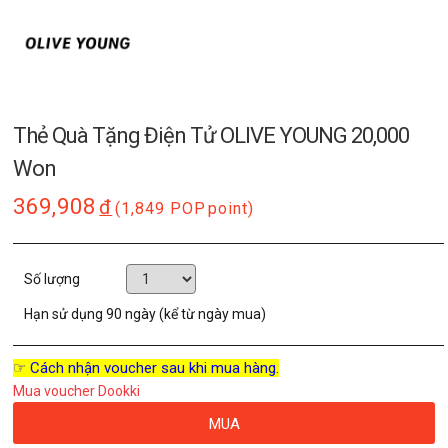
Thẻ Quà Tặng Điện Tử OLIVE YOUNG 20,000
Won
369,908
đ
(1,849 POP
point)
Số lượng
Hạn sử dụng
90 ngày (kể từ ngày mua)
☞ Cách nhận voucher sau khi mua hàng.
Mua voucher Dookki
MUA