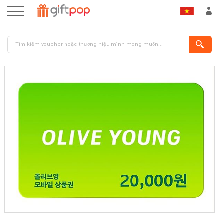
ĐĂNG NHẬP
ĐĂNG KÝ