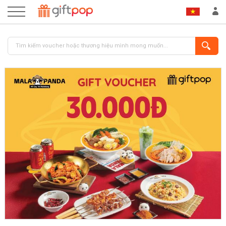
ĐĂNG NHẬP
ĐĂNG KÝ