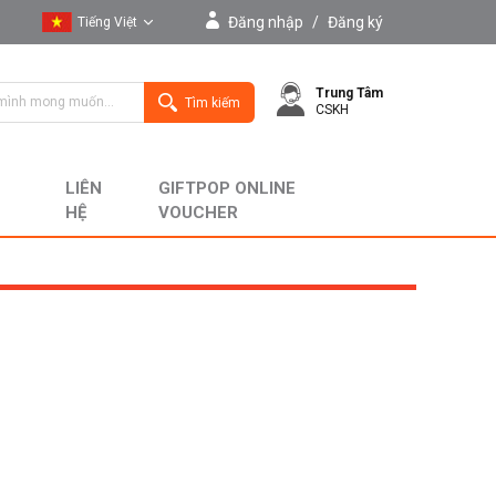
Đăng nhập
/
Đăng ký
Tiếng Việt
Tiếng Việt
Trung Tâm
English
Tìm kiếm
CSKH
LIÊN
GIFTPOP ONLINE
HỆ
VOUCHER