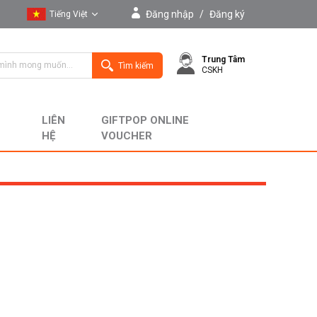
Đăng nhập
/
Đăng ký
Tiếng Việt
Tiếng Việt
Trung Tâm
English
Tìm kiếm
CSKH
LIÊN
GIFTPOP ONLINE
HỆ
VOUCHER