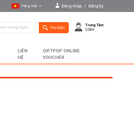
Đăng nhập
/
Đăng ký
Tiếng Việt
Tiếng Việt
Trung Tâm
English
Tìm kiếm
CSKH
LIÊN
GIFTPOP ONLINE
HỆ
VOUCHER