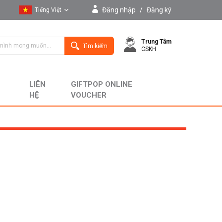
Đăng nhập
/
Đăng ký
Tiếng Việt
Tiếng Việt
Trung Tâm
English
Tìm kiếm
CSKH
LIÊN
GIFTPOP ONLINE
HỆ
VOUCHER