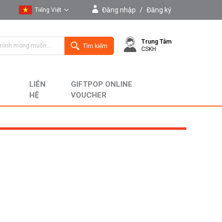
Đăng nhập
/
Đăng ký
Tiếng Việt
Tiếng Việt
Trung Tâm
English
Tìm kiếm
CSKH
LIÊN
GIFTPOP ONLINE
HỆ
VOUCHER