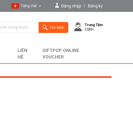
Đăng nhập
/
Đăng ký
Tiếng Việt
Tiếng Việt
Trung Tâm
English
Tìm kiếm
CSKH
LIÊN
GIFTPOP ONLINE
HỆ
VOUCHER