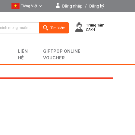
Đăng nhập
/
Đăng ký
Tiếng Việt
Tiếng Việt
Trung Tâm
English
Tìm kiếm
CSKH
LIÊN
GIFTPOP ONLINE
HỆ
VOUCHER