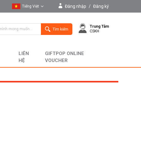
Đăng nhập
/
Đăng ký
Tiếng Việt
Tiếng Việt
Trung Tâm
English
Tìm kiếm
CSKH
LIÊN
GIFTPOP ONLINE
HỆ
VOUCHER