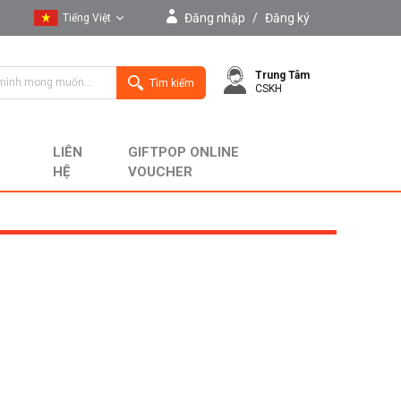
Đăng nhập
/
Đăng ký
Tiếng Việt
Tiếng Việt
Trung Tâm
English
Tìm kiếm
CSKH
LIÊN
GIFTPOP ONLINE
HỆ
VOUCHER