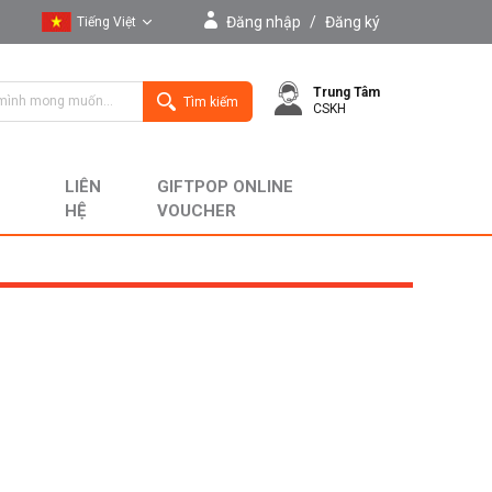
Đăng nhập
/
Đăng ký
Tiếng Việt
Tiếng Việt
Trung Tâm
English
Tìm kiếm
CSKH
LIÊN
GIFTPOP ONLINE
HỆ
VOUCHER