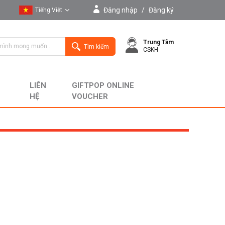
Đăng nhập
/
Đăng ký
Tiếng Việt
Tiếng Việt
Trung Tâm
English
Tìm kiếm
CSKH
LIÊN
GIFTPOP ONLINE
HỆ
VOUCHER