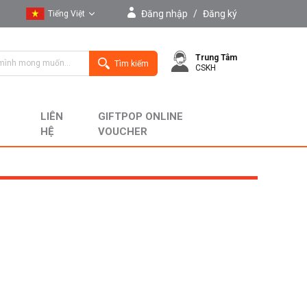
Đăng nhập
/
Đăng ký
Tiếng Việt
Tiếng Việt
Trung Tâm
English
Tìm kiếm
CSKH
LIÊN
GIFTPOP ONLINE
HỆ
VOUCHER