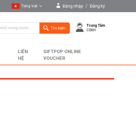
Đăng nhập
/
Đăng ký
Tiếng Việt
Tiếng Việt
Trung Tâm
English
Tìm kiếm
CSKH
LIÊN
GIFTPOP ONLINE
HỆ
VOUCHER