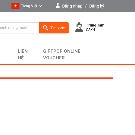
Đăng nhập
/
Đăng ký
Tiếng Việt
Tiếng Việt
Trung Tâm
English
Tìm kiếm
CSKH
LIÊN
GIFTPOP ONLINE
HỆ
VOUCHER