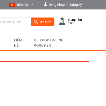
Đăng nhập
/
Đăng ký
Tiếng Việt
Tiếng Việt
Trung Tâm
English
Tìm kiếm
CSKH
LIÊN
GIFTPOP ONLINE
HỆ
VOUCHER