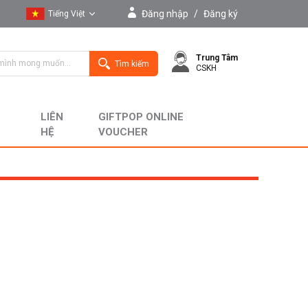
Đăng nhập
/
Đăng ký
Tiếng Việt
Tiếng Việt
Trung Tâm
English
Tìm kiếm
CSKH
LIÊN
GIFTPOP ONLINE
HỆ
VOUCHER