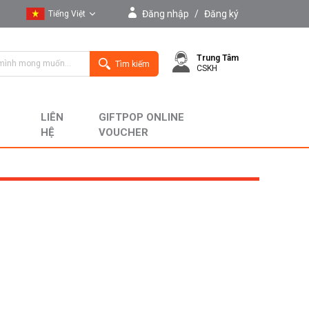
Đăng nhập
/
Đăng ký
Tiếng Việt
Tiếng Việt
Trung Tâm
English
Tìm kiếm
CSKH
LIÊN
GIFTPOP ONLINE
HỆ
VOUCHER