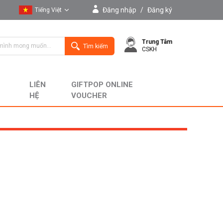
Đăng nhập
/
Đăng ký
Tiếng Việt
Tiếng Việt
Trung Tâm
English
Tìm kiếm
CSKH
LIÊN
GIFTPOP ONLINE
HỆ
VOUCHER