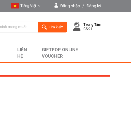
Đăng nhập
/
Đăng ký
Tiếng Việt
Tiếng Việt
Trung Tâm
English
Tìm kiếm
CSKH
LIÊN
GIFTPOP ONLINE
HỆ
VOUCHER