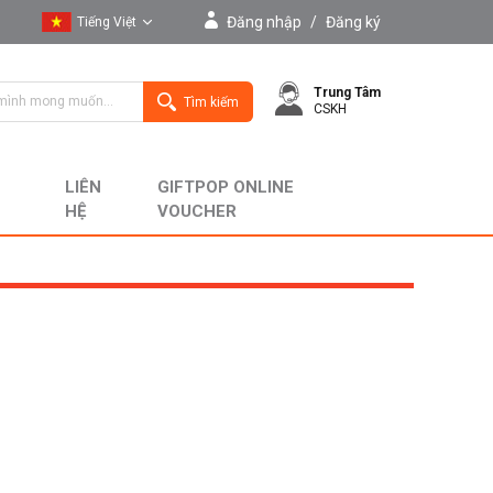
Đăng nhập
/
Đăng ký
Tiếng Việt
Tiếng Việt
Trung Tâm
English
Tìm kiếm
CSKH
LIÊN
GIFTPOP ONLINE
HỆ
VOUCHER