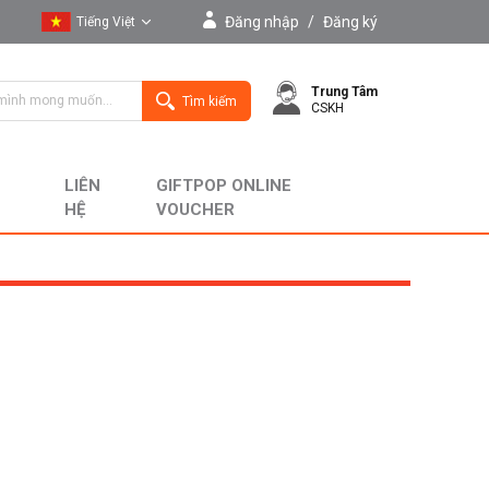
Đăng nhập
/
Đăng ký
Tiếng Việt
Tiếng Việt
Trung Tâm
English
Tìm kiếm
CSKH
LIÊN
GIFTPOP ONLINE
HỆ
VOUCHER