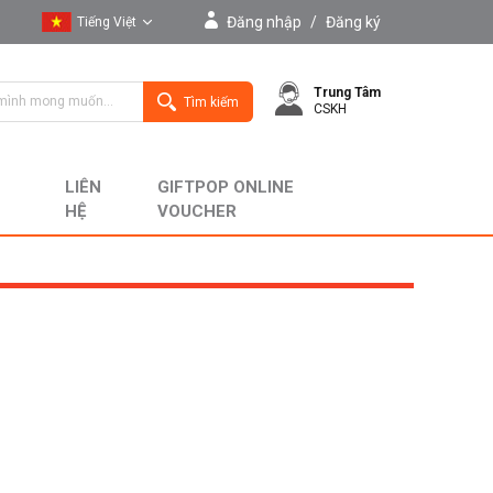
Đăng nhập
/
Đăng ký
Tiếng Việt
Tiếng Việt
Trung Tâm
English
Tìm kiếm
CSKH
LIÊN
GIFTPOP ONLINE
HỆ
VOUCHER