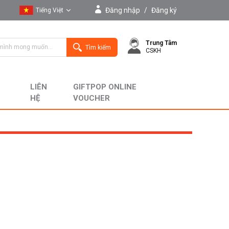
Đăng nhập
/
Đăng ký
Tiếng Việt
Tiếng Việt
Trung Tâm
English
Tìm kiếm
CSKH
LIÊN
GIFTPOP ONLINE
HỆ
VOUCHER