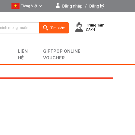
Đăng nhập
/
Đăng ký
Tiếng Việt
Tiếng Việt
Trung Tâm
English
Tìm kiếm
CSKH
LIÊN
GIFTPOP ONLINE
HỆ
VOUCHER