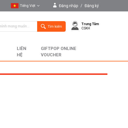
Đăng nhập
/
Đăng ký
Tiếng Việt
Tiếng Việt
Trung Tâm
English
Tìm kiếm
CSKH
LIÊN
GIFTPOP ONLINE
HỆ
VOUCHER