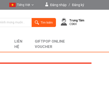
Đăng nhập
/
Đăng ký
Tiếng Việt
Tiếng Việt
Trung Tâm
English
Tìm kiếm
CSKH
LIÊN
GIFTPOP ONLINE
HỆ
VOUCHER