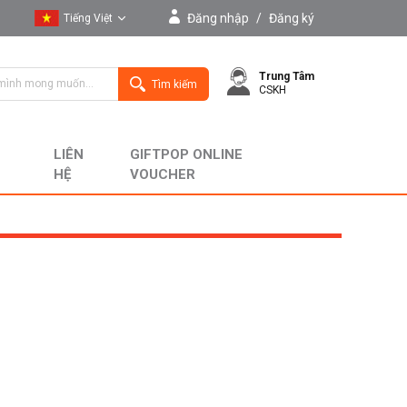
Đăng nhập
/
Đăng ký
Tiếng Việt
Tiếng Việt
Trung Tâm
English
Tìm kiếm
CSKH
LIÊN
GIFTPOP ONLINE
HỆ
VOUCHER