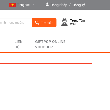
Đăng nhập
/
Đăng ký
Tiếng Việt
Tiếng Việt
Trung Tâm
English
Tìm kiếm
CSKH
LIÊN
GIFTPOP ONLINE
HỆ
VOUCHER