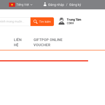
Đăng nhập
/
Đăng ký
Tiếng Việt
Tiếng Việt
Trung Tâm
English
Tìm kiếm
CSKH
LIÊN
GIFTPOP ONLINE
HỆ
VOUCHER