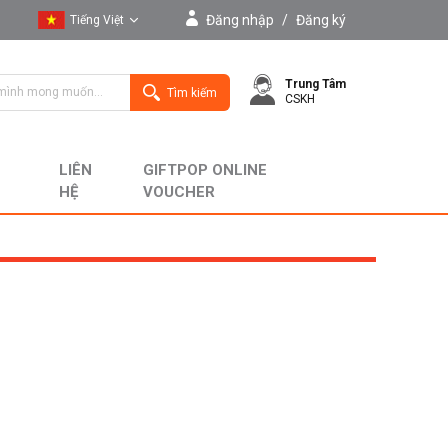
Đăng nhập
/
Đăng ký
Tiếng Việt
Tiếng Việt
Trung Tâm
English
Tìm kiếm
CSKH
LIÊN
GIFTPOP ONLINE
HỆ
VOUCHER