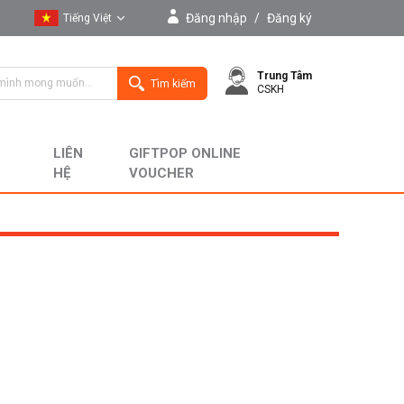
Đăng nhập
/
Đăng ký
Tiếng Việt
Tiếng Việt
Trung Tâm
English
Tìm kiếm
CSKH
LIÊN
GIFTPOP ONLINE
HỆ
VOUCHER