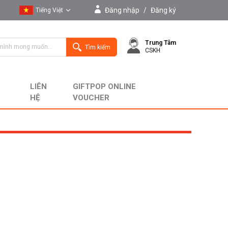
Đăng nhập
/
Đăng ký
Tiếng Việt
Tiếng Việt
Trung Tâm
English
Tìm kiếm
CSKH
LIÊN
GIFTPOP ONLINE
HỆ
VOUCHER