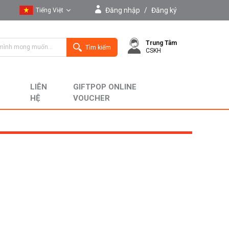
Đăng nhập
/
Đăng ký
Tiếng Việt
Tiếng Việt
Trung Tâm
English
Tìm kiếm
CSKH
LIÊN
GIFTPOP ONLINE
HỆ
VOUCHER