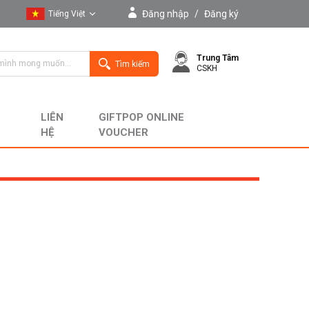
Đăng nhập
/
Đăng ký
Tiếng Việt
Tiếng Việt
Trung Tâm
English
Tìm kiếm
CSKH
LIÊN
GIFTPOP ONLINE
HỆ
VOUCHER