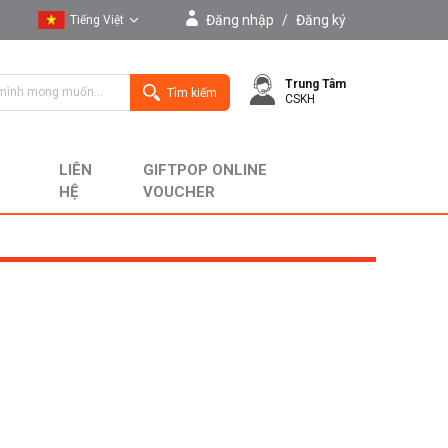
Đăng nhập
/
Đăng ký
Tiếng Việt
Tiếng Việt
Trung Tâm
English
Tìm kiếm
CSKH
LIÊN
GIFTPOP ONLINE
HỆ
VOUCHER