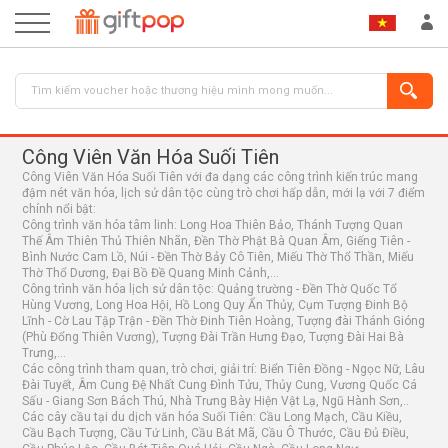
Công Viên Văn Hóa Suối Tiên
Công Viên Văn Hóa Suối Tiên với đa dạng các công trình kiến trúc mang
đậm nét văn hóa, lịch sử dân tộc cùng trò chơi hấp dẫn, mới lạ với 7 điểm
chính nổi bật:
Công trình văn hóa tâm linh: Long Hoa Thiên Bảo, Thánh Tượng Quan
Thế Âm Thiên Thủ Thiên Nhãn, Đền Thờ Phật Bà Quan Âm, Giếng Tiên -
Bình Nước Cam Lồ, Núi - Đền Thờ Bảy Cô Tiên, Miếu Thờ Thổ Thần, Miếu
Thờ Thổ Dương, Đại Bồ Đề Quang Minh Cảnh,...
ĐĂNG NHẬP
ĐĂNG KÝ
Công trình văn hóa lịch sử dân tộc: Quảng trường - Đền Thờ Quốc Tổ
Hùng Vương, Long Hoa Hội, Hồ Long Quy Ẩn Thủy, Cụm Tượng Đinh Bộ
Lĩnh - Cờ Lau Tập Trận - Đền Thờ Đinh Tiên Hoàng, Tượng đài Thánh Gióng
(Phù Đổng Thiên Vương), Tượng Đài Trần Hưng Đạo, Tượng Đài Hai Bà
Trưng,...
Các công trình tham quan, trò chơi, giải trí: Biển Tiên Đồng - Ngọc Nữ, Lâu
Đài Tuyết, Âm Cung Đệ Nhất Cung Đình Tửu, Thủy Cung, Vương Quốc Cá
Sấu - Giang Sơn Bách Thú, Nhà Trưng Bày Hiện Vật Lạ, Ngũ Hành Sơn,..
Các cây cầu tại du dịch văn hóa Suối Tiên: Cầu Long Mạch, Cầu Kiều,
Cầu Bạch Tượng, Cầu Tứ Linh, Cầu Bát Mã, Cầu Ô Thước, Cầu Đủ Điều,