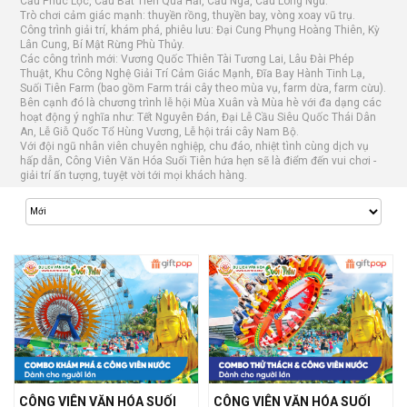
Cầu Phúc Lộc, Cầu Bát Tiên Quá Hải, Cầu Ngà, Cầu Long Ngư.
Trò chơi cảm giác mạnh: thuyền rồng, thuyền bay, vòng xoay vũ trụ.
Công trình giải trí, khám phá, phiêu lưu: Đại Cung Phụng Hoàng Thiên, Kỳ
Lân Cung, Bí Mật Rừng Phù Thủy.
Các công trình mới: Vương Quốc Thiên Tài Tương Lai, Lâu Đài Phép
Thuật, Khu Công Nghệ Giải Trí Cảm Giác Mạnh, Đĩa Bay Hành Tinh Lạ,
Suối Tiên Farm (bao gồm Farm trái cây theo mùa vụ, farm dừa, farm cừu).
Bên cạnh đó là chương trình lễ hội Mùa Xuân và Mùa hè với đa dạng các
hoạt động ý nghĩa như: Tết Nguyên Đán, Đại Lễ Cầu Siêu Quốc Thái Dân
An, Lễ Giỗ Quốc Tổ Hùng Vương, Lễ hội trái cây Nam Bộ.
Với đội ngũ nhân viên chuyên nghiệp, chu đáo, nhiệt tình cùng dịch vụ
hấp dẫn, Công Viên Văn Hóa Suối Tiên hứa hẹn sẽ là điểm đến vui chơi -
giải trí ấn tượng, tuyệt vời tới mọi khách hàng.
CÔNG VIÊN VĂN HÓA SUỐI
CÔNG VIÊN VĂN HÓA SUỐI