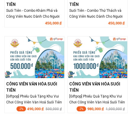
TIÊN
TIÊN
Suối Tiên - Combo Khám Phá và
Suối Tiên - Combo Thử Thách và
Công Viên Nước Dành Cho Người
Công Viên Nước Dành Cho Người
Lớn
Lớn
450,000
450,000
đ
đ
CÔNG VIÊN VĂN HÓA SUỐI
CÔNG VIÊN VĂN HÓA SUỐI
TIÊN
TIÊN
[Giftpop] Phiếu Quà Tặng Khu Vui
[Giftpop] Phiếu Quà Tặng Khu Vui
Chơi Công Viên Văn Hoá Suối Tiên
Chơi Công Viên Văn Hoá Suối Tiên
500K
1000K
490,000
980,000
đ
500,000
đ
1,000,000
đ
đ
2%
2%