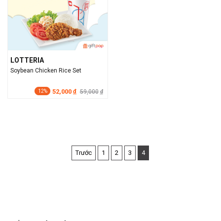
LOTTERIA
Soybean Chicken Rice Set
52,000
đ
59,000
đ
12%
Trước
1
2
3
4