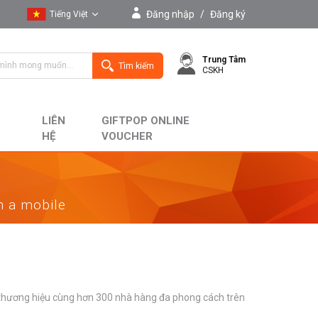
Đăng nhập
/
Đăng ký
Tiếng Việt
Tiếng Việt
Trung Tâm
English
Tìm kiếm
CSKH
LIÊN
GIFTPOP ONLINE
HỆ
VOUCHER
on a mobile
2 thương hiệu cùng hơn 300 nhà hàng đa phong cách trên