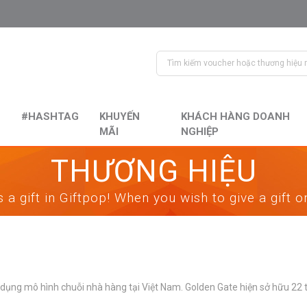
#HASHTAG
KHUYẾN
KHÁCH HÀNG DOANH
MÃI
NGHIỆP
THƯƠNG HIỆU
 a gift in Giftpop! When you wish to give a gift 
p dụng mô hình chuỗi nhà hàng tại Việt Nam. Golden Gate hiện sở hữu 2