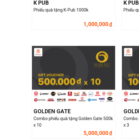
K PUB
K PUB
Phiếu quà tặng K-Pub 1000k
Phiếu q
1,000,000
đ
GOLDEN GATE
GOLD
Combo phiếu quà tặng Golden Gate 500k
Combo p
x 10
x 3
5,000,000
đ