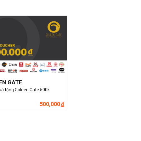
EN GATE
uà tặng Golden Gate 500k
500,000
đ