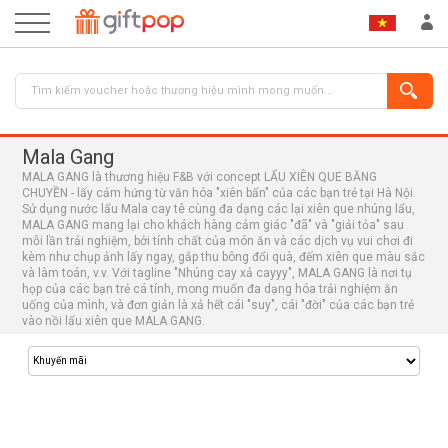
Mala Gang
MALA GANG là thương hiệu F&B với concept LẨU XIÊN QUE BĂNG
CHUYỀN - lấy cảm hứng từ văn hóa "xiên bẩn" của các bạn trẻ tại Hà Nội.
Sử dụng nước lẩu Mala cay tê cùng đa dạng các lại xiên que nhúng lẩu,
MALA GANG mang lại cho khách hàng cảm giác "đã" và "giải tỏa" sau
mỗi lần trải nghiệm, bởi tính chất của món ăn và các dịch vụ vui chơi đi
kèm như chụp ảnh lấy ngay, gắp thu bông đổi quà, đếm xiên que màu sắc
và làm toán, v.v. Với tagline "Nhúng cay xả cayyy", MALA GANG là nơi tụ
ĐĂNG NHẬP
ĐĂNG KÝ
họp của các bạn trẻ cá tính, mong muốn đa dạng hóa trải nghiệm ăn
uống của mình, và đơn giản là xả hết cái "suy", cái "đời" của các bạn trẻ
vào nồi lẩu xiên que MALA GANG.