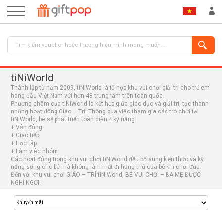
tiNiWorld
Thành lập từ năm 2009, tiNiWorld là tổ hợp khu vui chơi giải trí cho trẻ em
hàng đầu Việt Nam với hơn 48 trung tâm trên toàn quốc.
Phương châm của tiNiWorld là kết hợp giữa giáo dục và giải trí, tạo thành
những hoạt động Giáo – Trí. Thông qua việc tham gia các trò chơi tại
tiNiWorld, bé sẽ phát triển toàn diện 4 kỹ năng:
+ Vận động
+ Giao tiếp
ĐĂNG NHẬP
ĐĂNG KÝ
+ Học tập
+ Làm việc nhóm
Các hoạt động trong khu vui chơi tiNiWorld đều bổ sung kiến thức và kỹ
năng sống cho bé mà không làm mất đi hứng thú của bé khi chơi đùa.
Đến với khu vui chơi GIÁO – TRÍ tiNiWorld, BÉ VUI CHƠI – BA MẸ ĐƯỢC
NGHỈ NGƠI!