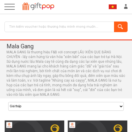
Mala Gang
MALA GANG là thương hiệu F&B với concept LẨU XIÊN QUE BĂNG
CHUYỀN - lấy cảm hứng từ văn hóa "xiên bẩn" của các bạn trẻ tại Hà Nội.
Sử dụng nước lẩu Mala cay tê cùng đa dạng các lại xiên que nhúng lẩu,
MALA GANG mang lại cho khách hàng cảm giác "đã" và "giải tỏa" sau
mỗi lần trải nghiệm, bởi tính chất của món ăn và các dịch vụ vui chơi đi
kèm như chụp ảnh lấy ngay, gắp thu bông đổi quà, đếm xiên que màu sắc
và làm toán, v.v. Với tagline "Nhúng cay xả cayyy", MALA GANG là nơi tụ
ĐĂNG NHẬP
ĐĂNG KÝ
họp của các bạn trẻ cá tính, mong muốn đa dạng hóa trải nghiệm ăn
uống của mình, và đơn giản là xả hết cái "suy", cái "đời" của các bạn trẻ
vào nồi lẩu xiên que MALA GANG.