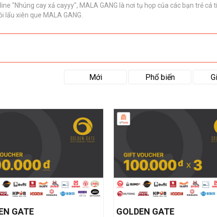
agline "Nhúng cay xả cayyy", MALA GANG là nơi tụ họp của các bạn trẻ c
o nồi lẩu xiên que MALA GANG.
Mới
Phổ biến
G
EN GATE
GOLDEN GATE