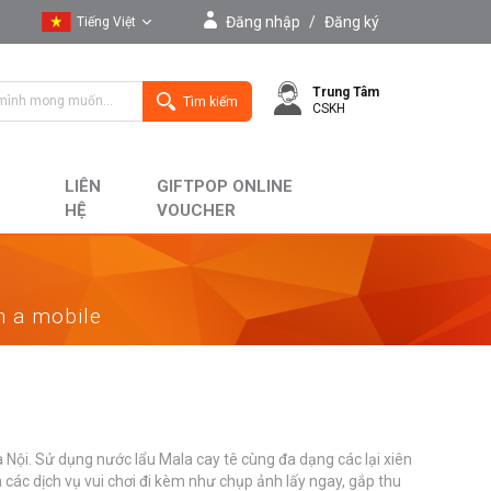
Đăng nhập
/
Đăng ký
Tiếng Việt
Tiếng Việt
Trung Tâm
English
Tìm kiếm
CSKH
LIÊN
GIFTPOP ONLINE
HỆ
VOUCHER
on a mobile
ội. Sử dụng nước lẩu Mala cay tê cùng đa dạng các lại xiên
các dịch vụ vui chơi đi kèm như chụp ảnh lấy ngay, gắp thu