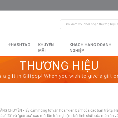
#HASHTAG
KHUYẾN
KHÁCH HÀNG DOANH
MÃI
NGHIỆP
THƯƠNG HIỆU
 a gift in Giftpop! When you wish to give a gift 
G CHUYỀN - lấy cảm hứng từ văn hóa "xiên bẩn" của các bạn trẻ tại Hà N
đã" và "giải tỏa" sau mỗi lần trải nghiệm, bởi tính chất của món ăn và 