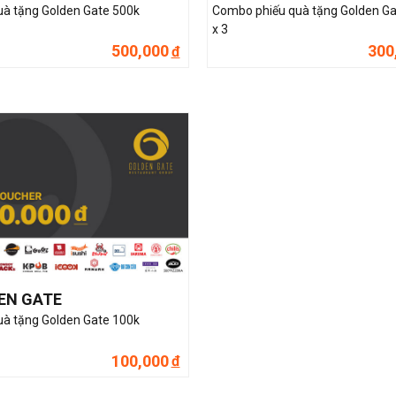
uà tặng Golden Gate 500k
Combo phiếu quà tặng Golden Ga
x 3
500,000
300
đ
EN GATE
uà tặng Golden Gate 100k
100,000
đ