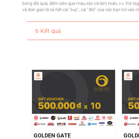
bông đổi quà, đếm xiên que màu sắc và làm toán, v.v. Với t
và đơn giản là xả hết cái "suy", cái "đời" của các bạn trẻ và
6 Kết quả
GOLDEN GATE
GOLD