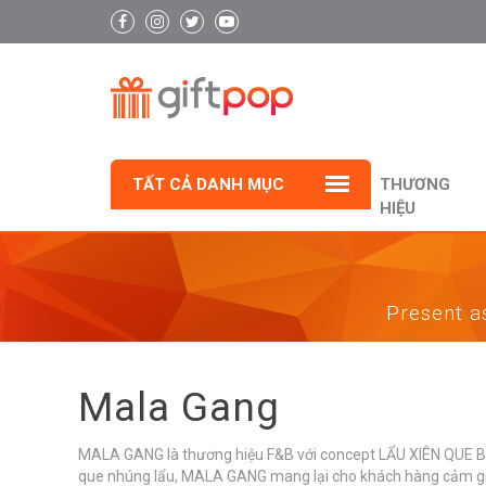
TẤT CẢ DANH MỤC
THƯƠNG
HIỆU
Present as
Mala Gang
MALA GANG là thương hiệu F&B với concept LẨU XIÊN QUE BĂN
que nhúng lẩu, MALA GANG mang lại cho khách hàng cảm giác "