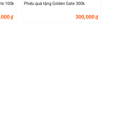
te 100k
Phiếu quà tặng Golden Gate 300k
,000
300,000
đ
đ