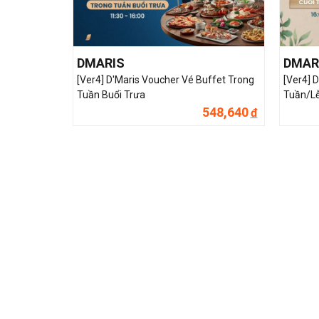
DMARIS
DMAR
[Ver4] D'Maris Voucher Vé Buffet Trong
[Ver4] 
Tuần Buổi Trưa
Tuần/Lễ
548,640
đ