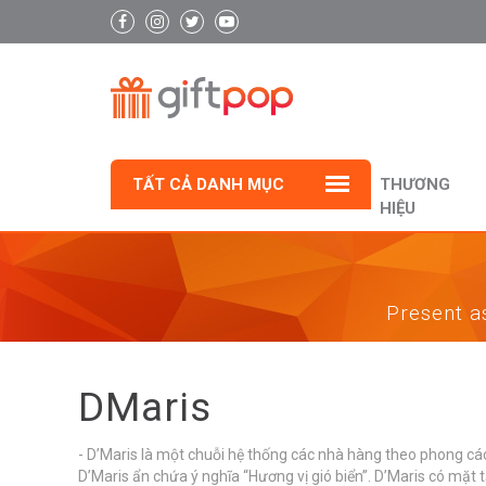
TẤT CẢ DANH MỤC
THƯƠNG
HIỆU
Present as
DMaris
- D’Maris là một chuỗi hệ thống các nhà hàng theo phong cách
D’Maris ẩn chứa ý nghĩa “Hương vị gió biển”. D’Maris có mặt