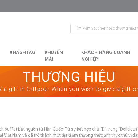
#HASHTAG
KHUYẾN
KHÁCH HÀNG DOANH
MÃI
NGHIỆP
THƯƠNG HIỆU
 a gift in Giftpop! When you wish to give a gift 
 buffet bắt nguồn từ Hàn Quốc. Từ sự kết hợp chữ “D” trong “Delicious” 
 tại Việt Nam và đã trở thành một địa điểm thưởng thức ẩm thực thú vị d