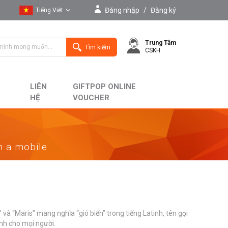
Đăng nhập
/
Đăng ký
Tiếng Việt
Tiếng Việt
Trung Tâm
English
Tìm kiếm
CSKH
LIÊN
GIFTPOP ONLINE
HỆ
VOUCHER
on a mobile
và “Maris” mang nghĩa “gió biển” trong tiếng Latinh, tên gọi
ành cho mọi người.