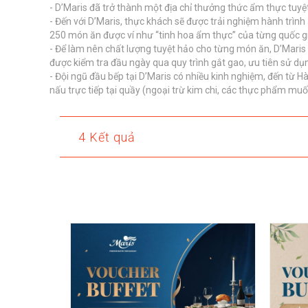
- D’Maris đã trở thành một địa chỉ thưởng thức ẩm thực tuyệ
- Đến với D’Maris, thực khách sẽ được trải nghiệm hành trìn
250 món ăn được ví như “tinh hoa ẩm thực” của từng quốc g
- Để làm nên chất lượng tuyệt hảo cho từng món ăn, D’Maris 
được kiểm tra đầu ngày qua quy trình gắt gao, ưu tiên sử d
- Đội ngũ đầu bếp tại D’Maris có nhiều kinh nghiệm, đến từ 
nấu trực tiếp tại quầy (ngoại trừ kim chi, các thực phẩm muố
4 Kết quả