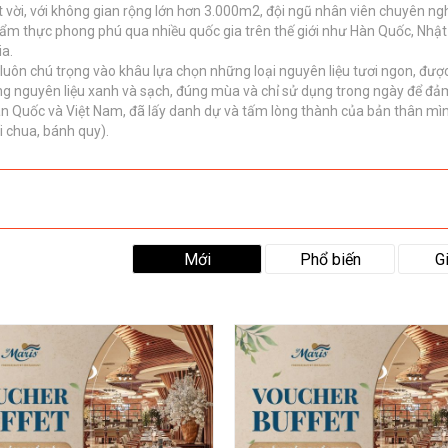
t vời, với không gian rộng lớn hơn 3.000m2, đội ngũ nhân viên chuyên ngh
h ẩm thực phong phú qua nhiều quốc gia trên thế giới như Hàn Quốc, Nhậ
ia.
luôn chú trọng vào khâu lựa chọn những loại nguyên liệu tươi ngon, đượ
ụng nguyên liệu xanh và sạch, đúng mùa và chỉ sử dụng trong ngày để đả
Hàn Quốc và Việt Nam, đã lấy danh dự và tấm lòng thành của bản thân mì
i chua, bánh quy).
Mới
Phổ biến
G