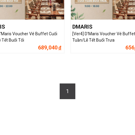
IS
DMARIS
D'Maris Voucher Vé Buffet Cuối
[Ver4] D'Maris Voucher Vé Buffet
 Tết Buổi Tối
Tuần/Lễ Tết Buổi Trưa
689,040
656
đ
1