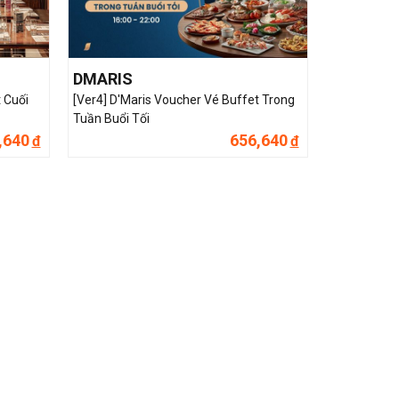
DMARIS
 Cuối
[Ver4] D'Maris Voucher Vé Buffet Trong
Tuần Buổi Tối
,640
656,640
đ
đ