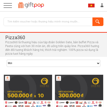
Pizza360
Pizza360 là thương hiệu của tập đoàn Golden Gate, bán buffet Pizza và
Pasta cùng với hơn 30 mòn ăn, đồ uống trên quầy line. Pizza360 hướng
đến đối tượng khách hàng trẻ, thích trải nghiệm. 100% pizza sử dụng là
pizza tươi hàng ngày.
ĐĂNG NHẬP
ĐĂNG KÝ